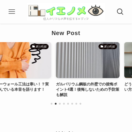
New Post
家の性能
家の性能
工法は寒い！？実
ガルバリウム鋼板の外壁での後悔ポ
どうせ建てるな
音を語ります！
イント4選！後悔しないための予防策
い方がいい4つ
も解説